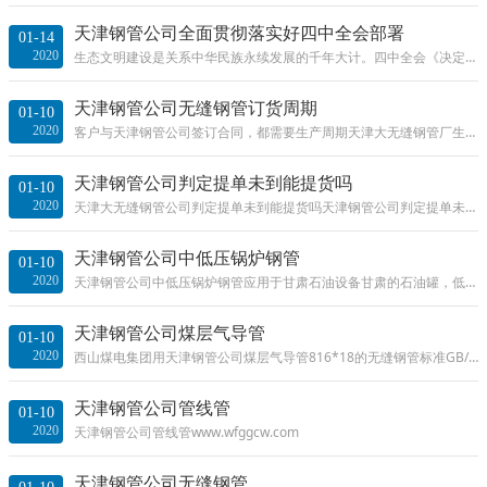
天津钢管公司全面贯彻落实好四中全会部署
01-14
2020
生态文明建设是关系中华民族永续发展的千年大计。四中全会《决定》提出“坚持和完善生态文明制度体系，促进人与自然和谐共生”。必须践行绿水
天津钢管公司无缝钢管订货周期
01-10
2020
客户与天津钢管公司签订合同，都需要生产周期天津大无缝钢管厂生产一轮的时间一般为30-40天，所以签订合同的日期也为40天左右，但是有例外。也就
天津钢管公司判定提单未到能提货吗
01-10
2020
天津大无缝钢管公司判定提单未到能提货吗天津钢管公司判定提单未到的情况下能发货吗，好多客户在网上提出这个问题，我仅代表自己不代表任何单
天津钢管公司中低压锅炉钢管
01-10
2020
天津钢管公司中低压锅炉钢管应用于甘肃石油设备甘肃的石油罐，低中压无缝钢管GB/T3087-2008标准型号89*5以及60*4是该企业常用炉罐体内部管路
天津钢管公司煤层气导管
01-10
2020
西山煤电集团用天津钢管公司煤层气导管816*18的无缝钢管标准GB/T8163-2008的用于煤井瓦斯排放，2口井共400吨，客户参观生产流程。
天津钢管公司管线管
01-10
2020
天津钢管公司管线管www.wfggcw.com
天津钢管公司无缝钢管