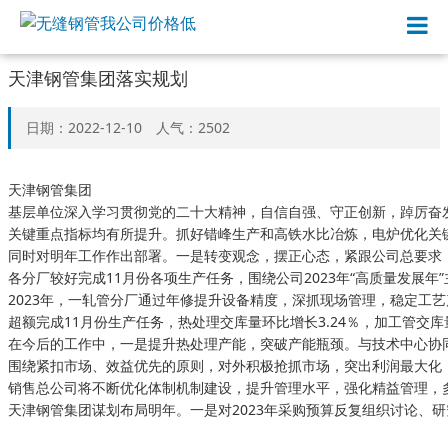
天津钢管集团落实规划
日期：2022-12-10 人气：2502
天津钢管集团
基层单位深入学习贯彻党的二十大精神，自信自强、守正创新，踔厉奋
关键重点指标均有所提升。抓好错峰生产和高铁水比冶炼，电炉优化关键
同时对明年工作作出部署。一是转变观念，摆正心态，紧跟公司总要求
各分厂较好完成11月份各项生产任务，围绕公司2023年“高质量发展年”主
2023年，一轧管分厂通过年修提升设备精度，深抓现场管理，稳定
超额完成11月份生产任务，热处理交库量环比增长3.24％，加工管交库
在今后的工作中，一是提升热处理产能，突破产能瓶颈。与技术中心协
围绕紧扣市场、效益优先的原则，对外积极抢抓市场，突出利润最大化
销售总公司将不断优化体制机制建设，提升管理水平，强化精益管理，多
天津钢管集团谋划布局明年。一是对2023年采购预算反复组织讨论