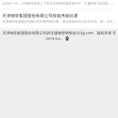
过去的一年，天津钢管集团上下坚定贯彻高质量发展方针，打赢防疫“阻击战”，取得抗疫保产“双胜利”；两度折桂工业大奖，“创建全球最具竞争
天津钢管集团股份有限公司技能考核比赛
天津钢管集团股份有限公司技能考核比赛，通过技能对抗与技术交流，进一步在一线职工中营造“学习劳模、争当工匠”的良好工作氛围，为两个分会
天津钢管集团股份有限公司的无缝钢管销售处022g.com 版权所有 ©
2019 Inc.