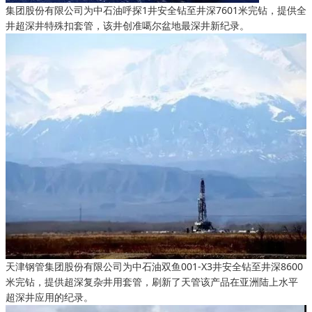
集团股份有限公司为中石油呼探1井安全钻至井深7601米完钻，提供全
井超深井特殊扣套管，该井创准噶尔盆地最深井新纪录。
天津钢管集团股份有限公司为中石油双鱼001-X3井安全钻至井深8600
米完钻，提供超深复杂井用套管，刷新了天管该产品在亚洲陆上水平
超深井应用的纪录。