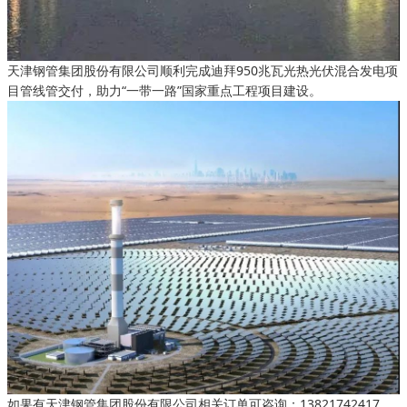
天津钢管集团股份有限公司顺利完成迪拜950兆瓦光热光伏混合发电项
目管线管交付，助力“一带一路”国家重点工程项目建设。
如果有天津钢管集团股份有限公司相关订单可咨询：13821742417