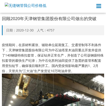
回顾2020年天津钢管集团股份有限公司做出的突破
日期：2020-12-30 人气：4757
疫情期间，在原材料紧张、辅助单位延期复工、交通管制等不利条件
下，天津钢管集团股份有限公司为中石油塔里木油田重点开发井提供
了140钢级特殊扣套管，保证钻井正常生产，并创造了公司该钢级特殊
扣套管的最快生产纪录；为中石化胜利油田提供了急需的套管和配套
用变扣短节，确保项目顺利开工。国内受疫情影响最严重的1、2月
份，天管共为“三大油”生产发货近10万吨油井管。