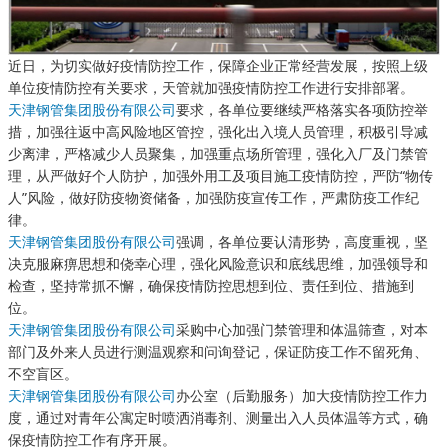
近日，为切实做好疫情防控工作，保障企业正常经营发展，按照上级
单位疫情防控有关要求，天管就加强疫情防控工作进行安排部署。
天津钢管集团股份有限公司
要求，各单位要继续严格落实各项防控举
措，加强往返中高风险地区管控，强化出入境人员管理，积极引导减
少离津，严格减少人员聚集，加强重点场所管理，强化入厂及门禁管
理，从严做好个人防护，加强外用工及项目施工疫情防控，严防“物传
人”风险，做好防疫物资储备，加强防疫宣传工作，严肃防疫工作纪
律。
天津钢管集团股份有限
公司
强调，各单位要认清形势，高度重视，坚
决克服麻痹思想和侥幸心理，强化风险意识和底线思维，加强领导和
检查，坚持常抓不懈，确保疫情防控思想到位、责任到位、措施到
位。
天津钢管集团股份有限公司
采购中心加强门禁管理和体温筛查，对本
部门及外来人员进行测温观察和问询登记，保证防疫工作不留死角、
不空盲区。
天津钢管集团股份有限公司
办公室（后勤服务）加大疫情防控工作力
度，通过对青年公寓定时喷洒消毒剂、测量出入人员体温等方式，确
保疫情防控工作有序开展。