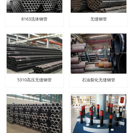
8163流体钢管
无缝钢管
5310高压无缝钢管
石油裂化无缝钢管