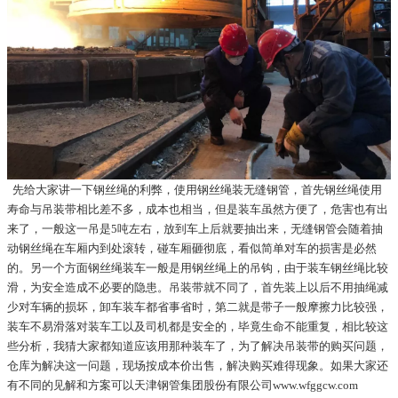
先给大家讲一下钢丝绳的利弊，使用钢丝绳装无缝钢管，首先钢丝绳使用
寿命与吊装带相比差不多，成本也相当，但是装车虽然方便了，危害也有出
来了，一般这一吊是5吨左右，放到车上后就要抽出来，无缝钢管会随着抽
动钢丝绳在车厢内到处滚转，碰车厢砸彻底，看似简单对车的损害是必然
的。另一个方面钢丝绳装车一般是用钢丝绳上的吊钩，由于装车钢丝绳比较
滑，为安全造成不必要的隐患。吊装带就不同了，首先装上以后不用抽绳减
少对车辆的损坏，卸车装车都省事省时，第二就是带子一般摩擦力比较强，
装车不易滑落对装车工以及司机都是安全的，毕竟生命不能重复，相比较这
些分析，我猜大家都知道应该用那种装车了，为了解决吊装带的购买问题，
仓库为解决这一问题，现场按成本价出售，解决购买难得现象。如果大家还
有不同的见解和方案可以天津钢管集团股份有限公司www.wfggcw.com