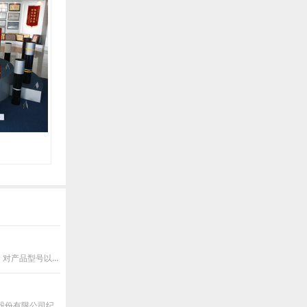
天津钢管集团股份有限公司开展对老客户回访，主要是通过一年来的合作，双方就协作开展公关对话，对产品型号以及交货流程等多环节进行交流，指
11月17日，“青春铸钢魂 实干建新功”青工座谈会在党群服务中心二楼会议室如期举行。天津钢管集团股份有限公司纪委书记王勇，党群工作部部长李儒