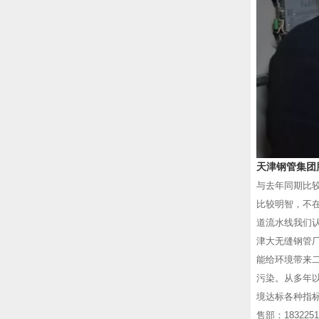
天津钢管集团
与去年同期比
比较明智，不
道流水线我们
津大无缝钢管
能给环境带来
污染。从多年
境达标各种指
售部：183225189