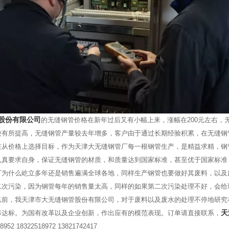
股份有限公司
的无缝钢管价格在新年过后又有小幅上来，涨幅在200元左右，
较有所提高，无缝钢管产量较去年增多，客户由于通过长期经验积累，在无缝钢
在从价格上选择目标，作为天津大无缝钢管厂每一根钢管生产，是精益求精，钢
认真要求自身，保证无缝钢管的材质，和质量达到国家标准，甚至优于国家标准
厂为什么屹立多年还是销售遍满全球各地，同样生产钢管也要做好其废料，以及
二次污染，因为钢管每年的销售量太高，同样的如果第二次污染处理不好，会给
以前，我天津市大无缝钢管股份有限公司，对于废料以及废水的处理不停地研究
天
标达标。为国有改革以及企业创新，作出应有的模范表现。订单请直接联系，
52 18322518972 13821742417