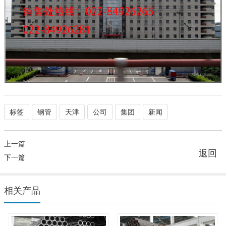
标签
钢管
天津
公司
集团
新闻
上一篇
返回
下一篇
相关产品