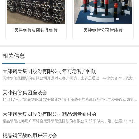
天津钢管集团钻具钢管
天津钢管公司管线管
相关信息
天津钢管集团股份有限公司年前老客户回访
天津钢管集团股份有限公司开展对老客户回访，主要是通过一年来的合作，双方就协作开展公关对话，对产品型号以及交货流程等多环节进行交流，指
天津钢管集团座谈会
11月17日，“青春铸钢魂 实干建新功”青工座谈会在党群服务中心二楼会议室如期举行。天津钢管集团股份有限公司纪委书记王勇，党群工作部部长李儒
天津钢管集团股份有限公司精品钢管研讨会
精品钢管战略用户研讨会天津钢管集团股份有限公司 骄阳似火，活力迸发！中信泰富特钢集团再次出发，与用户朋友们相约山西太原，分别召开精品钢
精品钢管战略用户研讨会