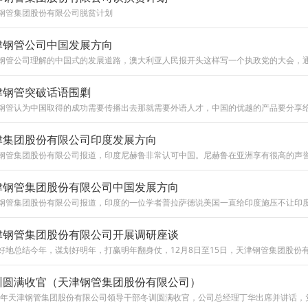
钢管集团股份有限公司脱贫计划
津钢管公司中国发展方向
津钢管突破话语围剿
津集团股份有限公司印度发展方向
津钢管集团股份有限公司中国发展方向
津钢管集团股份有限公司开展调研座谈
训圆满收官（天津钢管集团股份有限公司）