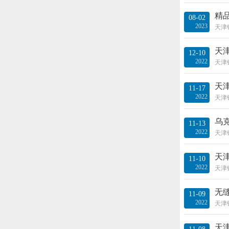
精
08-02
2023
天
12-10
2022
天
11-17
2022
乌
11-13
2022
天津
天
11-10
2022
天津
无
11-09
2022
天津
天